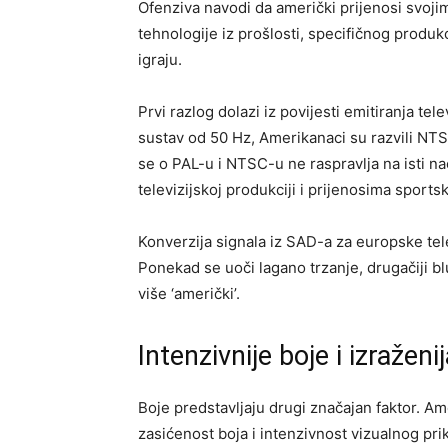
Ofenziva navodi da američki prijenosi svojim
tehnologije iz prošlosti, specifičnog produk
igraju.
Prvi razlog dolazi iz povijesti emitiranja tel
sustav od 50 Hz, Amerikanaci su razvili NT
se o PAL-u i NTSC-u ne raspravlja na isti nač
televizijskoj produkciji i prijenosima sports
Konverzija signala iz SAD-a za europske tel
Ponekad se uoči lagano trzanje, drugačiji blu
više ‘američki’.
Intenzivnije boje i izraženij
Boje predstavljaju drugi značajan faktor. Ame
zasićenost boja i intenzivnost vizualnog pri