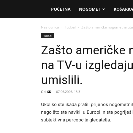
AM
POČETNA
NOGOMET
KOŠARK
Sport
Naslovnica
Fudbal
Zašto američke nogometne utakmi
Fudbal
Zašto američke
na TV-u izgledaju
umislili.
Od
SD
-
07.06.2026. 13:31
Ukoliko ste ikada pratili prijenos nogometnih
nego što ste navikli u Europi, niste pogriješi
subjektivna percepcija gledatelja.