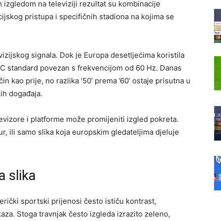
 izgledom na televiziji rezultat su kombinacije
cijskog pristupa i specifičnih stadiona na kojima se
evizijskog signala. Dok je Europa desetljećima koristila
SC standard povezan s frekvencijom od 60 Hz. Danas
in kao prije, no razlika ’50’ prema ’60’ ostaje prisutna u
kih događaja.
evizore i platforme može promijeniti izgled pokreta.
r, ili samo slika koja europskim gledateljima djeluje
a slika
rički sportski prijenosi često ističu kontrast,
kaza. Stoga travnjak često izgleda izrazito zeleno,