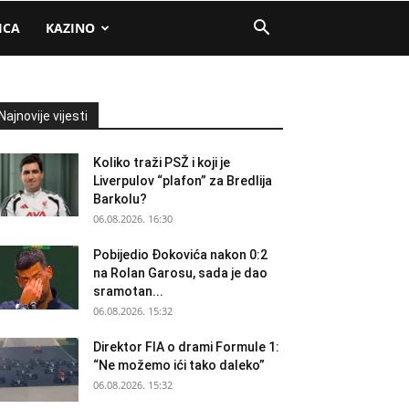
ICA
KAZINO
Najnovije vijesti
Koliko traži PSŽ i koji je
Liverpulov “plafon” za Bredlija
Barkolu?
06.08.2026. 16:30
Pobijedio Đokovića nakon 0:2
na Rolan Garosu, sada je dao
sramotan...
06.08.2026. 15:32
Direktor FIA o drami Formule 1:
“Ne možemo ići tako daleko”
06.08.2026. 15:32