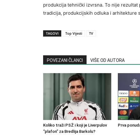
produkcija tehnički izvrsna. To nije rezultat 
tradicija, produkcijskih odluka i arhitekture 
TAGOVI
Top Vijesti
TV
POVEZANI ČLANCI
VIŠE OD AUTORA
Koliko traži PSŽ i koji je Liverpulov
Prva ponuda
“plafon” za Bredlija Barkolu?