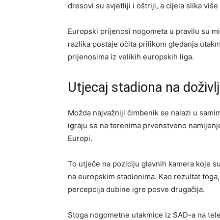
dresovi su svjetliji i oštriji, a cijela slika v
Europski prijenosi nogometa u pravilu su mir
razlika postaje očita prilikom gledanja uta
prijenosima iz velikih europskih liga.
Utjecaj stadiona na doživlj
Možda najvažniji čimbenik se nalazi u sa
igraju se na terenima prvenstveno namijenj
Europi.
To utječe na poziciju glavnih kamera koje s
na europskim stadionima. Kao rezultat toga, 
percepcija dubine igre posve drugačija.
Stoga nogometne utakmice iz SAD-a na televi