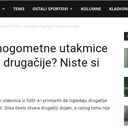
A
TENIS
OSTALI SPORTOVI
KOLUMNE
KLADION
ce na TV-u izgledaju drugačije? Niste si umislili.
 nogometne utakmice
 drugačije? Niste si
 utakmica iz SAD-a i primijetili da izgledaju drugačije
li. Slika često stvara drugačiji dojam, a razlog tomu nije