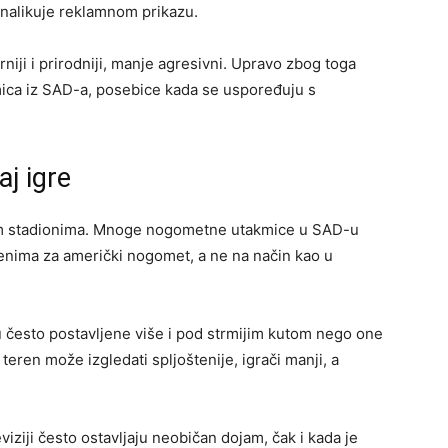
iše nalikuje reklamnom prikazu.
niji i prirodniji, manje agresivni. Upravo zbog toga
kmica iz SAD-a, posebice kada se uspoređuju s
aj igre
mim stadionima. Mnoge nogometne utakmice u SAD-u
enima za američki nogomet, a ne na način kao u
u često postavljene više i pod strmijim kutom nego one
teren može izgledati spljoštenije, igrači manji, a
ziji često ostavljaju neobičan dojam, čak i kada je