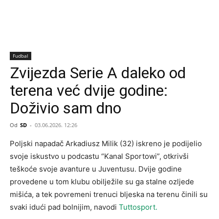
Fudbal
Zvijezda Serie A daleko od
terena već dvije godine:
Doživio sam dno
Od
SD
-
03.06.2026. 12:26
Poljski napadač Arkadiusz Milik (32) iskreno je podijelio
svoje iskustvo u podcastu “Kanal Sportowi”, otkrivši
teškoće svoje avanture u Juventusu. Dvije godine
provedene u tom klubu obilježile su ga stalne ozljede
mišića, a tek povremeni trenuci bljeska na terenu činili su
svaki idući pad bolnijim, navodi
Tuttosport.