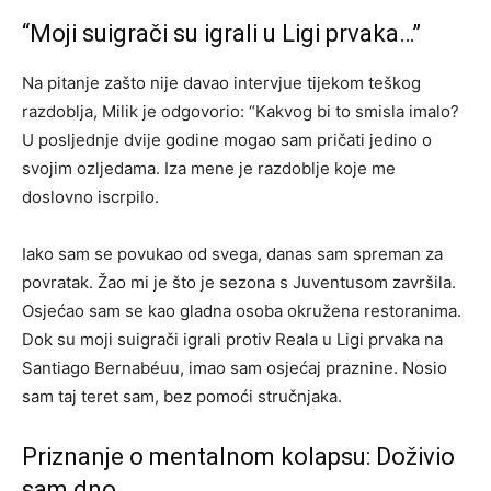
“Moji suigrači su igrali u Ligi prvaka…”
Na pitanje zašto nije davao intervjue tijekom teškog
razdoblja, Milik je odgovorio: “Kakvog bi to smisla imalo?
U posljednje dvije godine mogao sam pričati jedino o
svojim ozljedama. Iza mene je razdoblje koje me
doslovno iscrpilo.
Iako sam se povukao od svega, danas sam spreman za
povratak. Žao mi je što je sezona s Juventusom završila.
Osjećao sam se kao gladna osoba okružena restoranima.
Dok su moji suigrači igrali protiv Reala u Ligi prvaka na
Santiago Bernabéuu, imao sam osjećaj praznine. Nosio
sam taj teret sam, bez pomoći stručnjaka.
Priznanje o mentalnom kolapsu: Doživio
sam dno