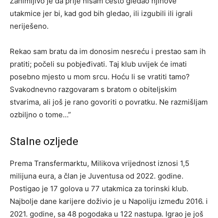
Zanimljivo je da prije nisam često gledao njihove
utakmice jer bi, kad god bih gledao, ili izgubili ili igrali
neriješeno.
Rekao sam bratu da im donosim nesreću i prestao sam ih
pratiti; počeli su pobjeđivati. Taj klub uvijek će imati
posebno mjesto u mom srcu. Hoću li se vratiti tamo?
Svakodnevno razgovaram s bratom o obiteljskim
stvarima, ali još je rano govoriti o povratku. Ne razmišljam
ozbiljno o tome…”
Stalne ozljede
Prema Transfermarktu, Milikova vrijednost iznosi 1,5
milijuna eura, a član je Juventusa od 2022. godine.
Postigao je 17 golova u 77 utakmica za torinski klub.
Najbolje dane karijere doživio je u Napoliju između 2016. i
2021. godine, sa 48 pogodaka u 122 nastupa. Igrao je još