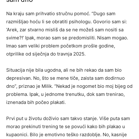
Na kraju sam prihvatio stručnu pomoć. “Dugo sam
razmišljao hoću li se obratiti psihologu. Govorio sam si:
‘Arek, zar stvarno misliš da se ne možeš sam nositi sa
svime?!’ Ipak, morao sam se predomisliti. Nisam mogao.
Imao sam veliki problem početkom prošle godine,
otprilike od siječnja do travnja 2025.
Situacija nije bila ugodna, ali ne bih rekao da sam bio
depresivan. No, što se mene tiče, zaista sam dodirnuo
dno”, priznao je Milik. “Nekad je nogomet bio moj bijeg od
problema. Ipak, u jednome trenutku, dok sam trenirao,
iznenada bih počeo plakati.
Prvi put u životu doživio sam takvo stanje. Više puta sam
morao prekinuti trening te se povući kako bih plakao u
kupaonici. Bilo je emotivno teško razdoblje. No, kasnije