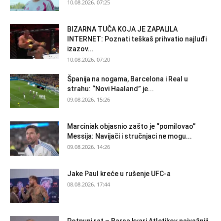
10.08.2026. 07:25
BIZARNA TUČA KOJA JE ZAPALILA
INTERNET: Poznati teškaš prihvatio najluđi
izazov...
10.08.2026. 07:20
Španija na nogama, Barcelona i Real u
strahu: “Novi Haaland” je...
09.08.2026. 15:26
Marciniak objasnio zašto je “pomilovao”
Messija: Navijači i stručnjaci ne mogu...
09.08.2026. 14:26
Jake Paul kreće u rušenje UFC-a
08.08.2026. 17:44