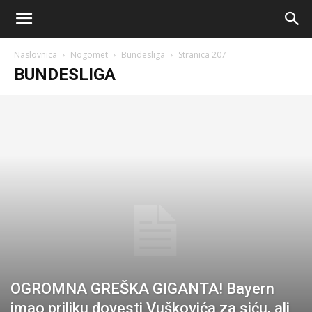
AM
Naslovnica
Nogomet
Bundesliga
Stranica 207
Sport
BUNDESLIGA
OGROMNA GREŠKA GIGANTA! Bayern
imao priliku dovesti Vuškovića za siću, ali