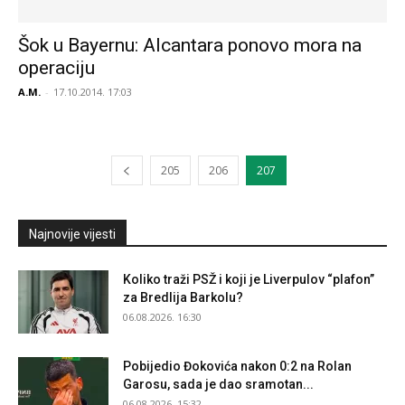
Šok u Bayernu: Alcantara ponovo mora na
operaciju
A.M.
-
17.10.2014. 17:03
205
206
207
Najnovije vijesti
Koliko traži PSŽ i koji je Liverpulov “plafon”
za Bredlija Barkolu?
06.08.2026. 16:30
Pobijedio Đokovića nakon 0:2 na Rolan
Garosu, sada je dao sramotan...
06.08.2026. 15:32