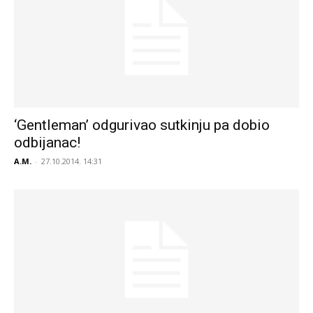
‘Gentleman’ odgurivao sutkinju pa dobio
odbijanac!
A.M.
-
27.10.2014. 14:31