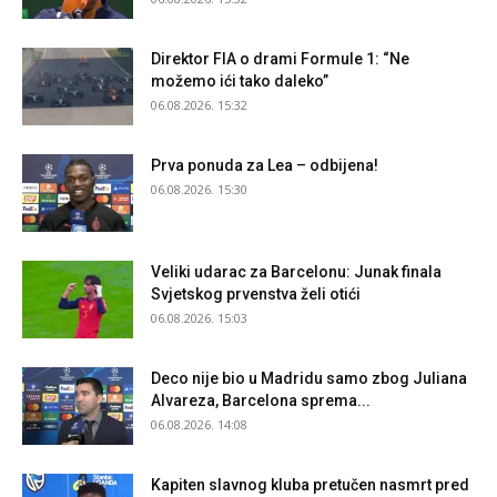
Direktor FIA o drami Formule 1: “Ne
možemo ići tako daleko”
06.08.2026. 15:32
Prva ponuda za Lea – odbijena!
06.08.2026. 15:30
Veliki udarac za Barcelonu: Junak finala
Svjetskog prvenstva želi otići
06.08.2026. 15:03
Deco nije bio u Madridu samo zbog Juliana
Alvareza, Barcelona sprema...
06.08.2026. 14:08
Kapiten slavnog kluba pretučen nasmrt pred