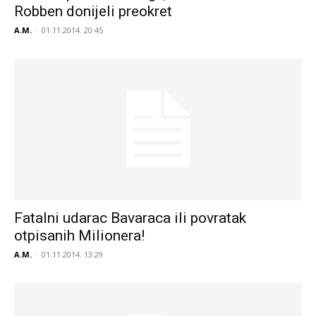
Robben donijeli preokret
A.M.
-
01.11.2014. 20:45
Fatalni udarac Bavaraca ili povratak
otpisanih Milionera!
A.M.
-
01.11.2014. 13:29