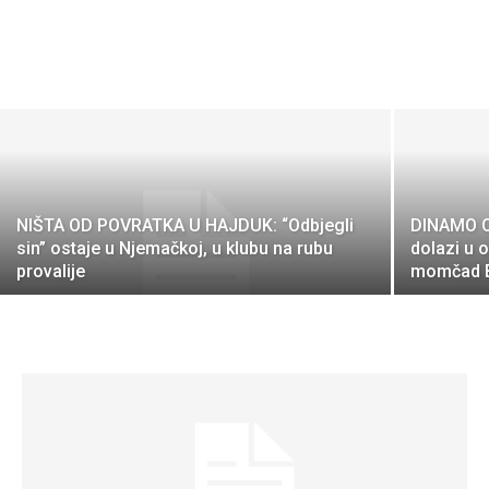
NIŠTA OD POVRATKA U HAJDUK: “Odbjegli
DINAMO O
sin” ostaje u Njemačkoj, u klubu na rubu
dolazi u 
provalije
momčad B