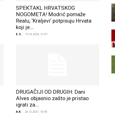
SPEKTAKL HRVATSKOG
NOGOMETA! Modrić pomaže
Realu, ‘Kraljevi’ potpisuju Hrvata
koji je...
E. S.
-
15.10.2024. 21:07
DRUGAČIJI OD DRUGIH: Dani
Alves objasnio zašto je pristao
igrati za...
A.K.
-
20.12.2021. 10:43