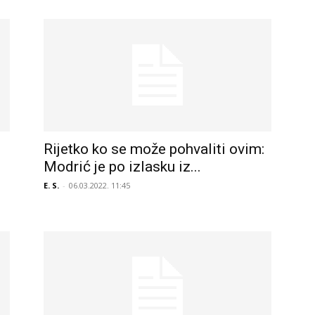
Rijetko ko se može pohvaliti ovim:
Modrić je po izlasku iz...
E. S.
-
06.03.2022. 11:45