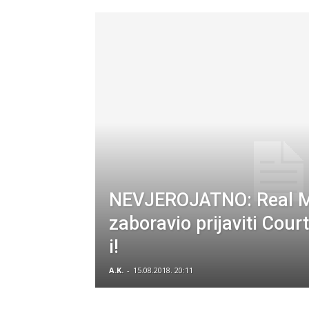
NEVJEROJATNO: Real M
zaboravio prijaviti Cour
i!
A.K.
-
15.08.2018. 20:11