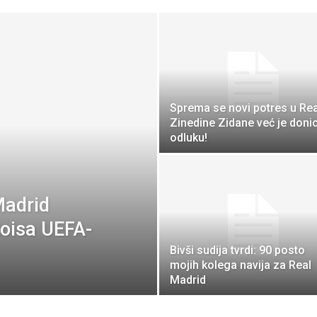
Sprema se novi potres u Rea
Zinedine Zidane već je doni
odluku!
adrid
toisa UEFA-
Bivši sudija tvrdi: 90 posto
mojih kolega navija za Real
Madrid