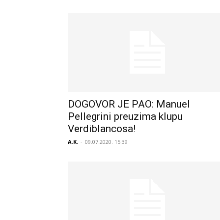
DOGOVOR JE PAO: Manuel
Pellegrini preuzima klupu
Verdiblancosa!
A.K.
-
09.07.2020. 15:39