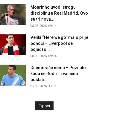
Mourinho uvodi strogu
disciplinu u Real Madrid. Ovo
su tri nova...
08.08.2026. 09:14
Veliki “Here we go” malo prije
ponoći – Liverpool se
pojačao...
08.08.2026. 09:04
Dileme više nema – Poznato
kada će Rodri i zvanično
postati...
07.08.2026. 17:31
Tipovi