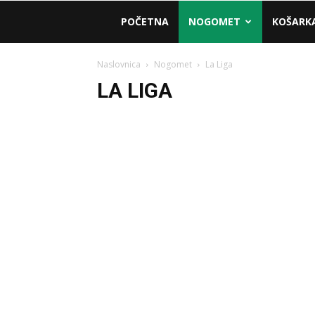
AM
POČETNA
NOGOMET
KOŠARK
Sport
Naslovnica
Nogomet
La Liga
LA LIGA