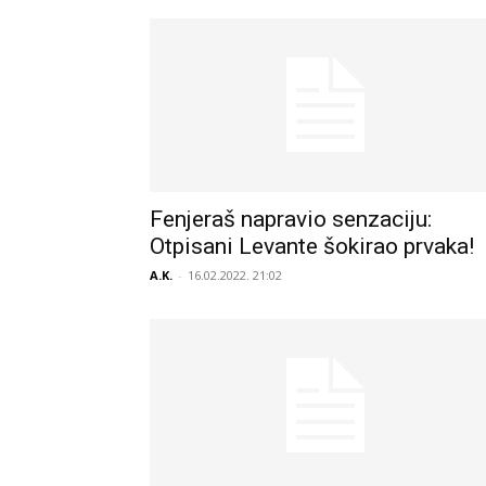
Fenjeraš napravio senzaciju:
Otpisani Levante šokirao prvaka!
A.K.
-
16.02.2022. 21:02