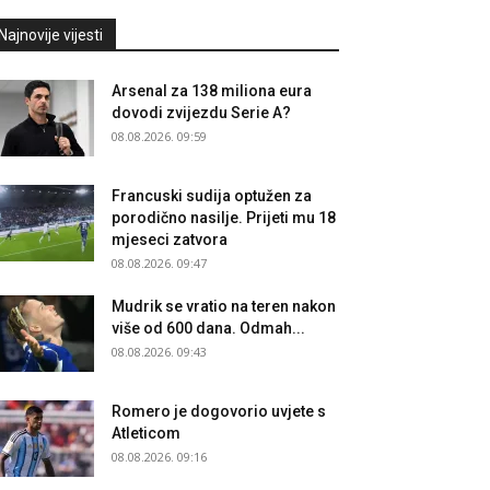
Najnovije vijesti
Arsenal za 138 miliona eura
dovodi zvijezdu Serie A?
08.08.2026. 09:59
Francuski sudija optužen za
porodično nasilje. Prijeti mu 18
mjeseci zatvora
08.08.2026. 09:47
Mudrik se vratio na teren nakon
više od 600 dana. Odmah...
08.08.2026. 09:43
Romero je dogovorio uvjete s
Atleticom
08.08.2026. 09:16