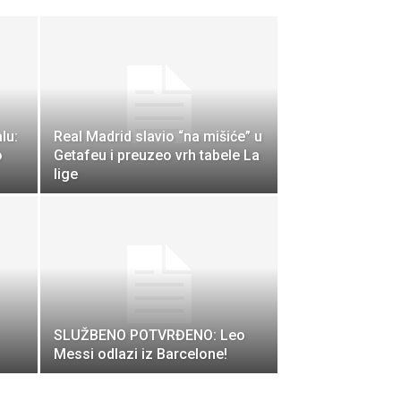
lu:
Real Madrid slavio “na mišiće” u
o
Getafeu i preuzeo vrh tabele La
lige
SLUŽBENO POTVRĐENO: Leo
Messi odlazi iz Barcelone!