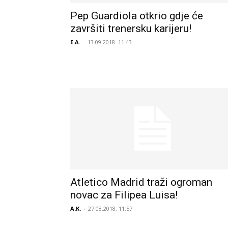
Pep Guardiola otkrio gdje će
završiti trenersku karijeru!
E.A.
-
13.09.2018. 11:43
Atletico Madrid traži ogroman
novac za Filipea Luisa!
A.K.
-
27.08.2018. 11:57