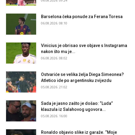
06.08.2026. 09:24
Barselona čeka ponude za Ferana Toresa
06.08.2026. 08:10
Vinicius je obrisao sve objave s Instagrama
nakon što mu je...
06.08.2026. 08:02
Ostvariće se velika želja Diega Simeonea?
Atletico ide po argentinsku zvijezdu
05.08.2026. 21:02
Sada je jasno zašto je došao: “Luda”
klauzula iz Salahovog ugovora...
05.08.2026. 16:00
Ronaldo objavio slike iz garaže. “Moje