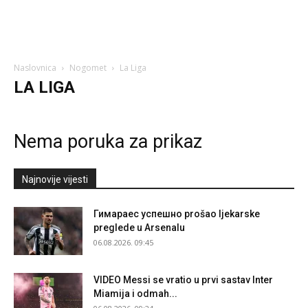
Naslovnica
Nogomet
La Liga
LA LIGA
Nema poruka za prikaz
Najnovije vijesti
Гимараеc успешно prošao ljekarske
preglede u Arsenalu
06.08.2026. 09:45
VIDEO Messi se vratio u prvi sastav Inter
Miamija i odmah...