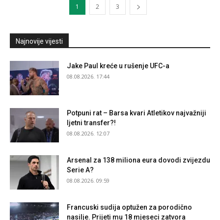
1
2
3
Najnovije vijesti
Jake Paul kreće u rušenje UFC-a
08.08.2026. 17:44
Potpuni rat – Barsa kvari Atletikov najvažniji
ljetni transfer?!
08.08.2026. 12:07
Arsenal za 138 miliona eura dovodi zvijezdu
Serie A?
08.08.2026. 09:59
Francuski sudija optužen za porodično
nasilje. Prijeti mu 18 mjeseci zatvora