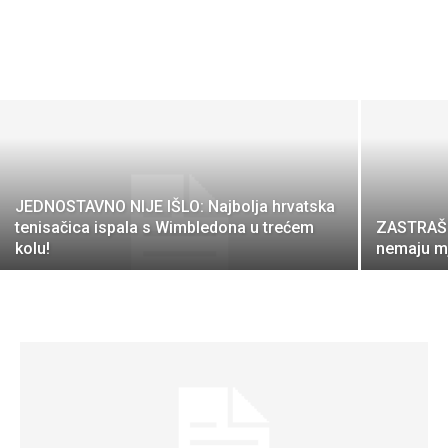
JEDNOSTAVNO NIJE IŠLO: Najbolja hrvatska
tenisačica ispala s Wimbledona u trećem
ZASTRAŠUJ
kolu!
nemaju mj