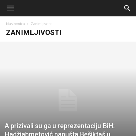
AM
Naslovnica
Zanimljivosti
Sport
ZANIMLJIVOSTI
A prizivali su ga u reprezentaciju BiH:
Hadžiahmetović napušta Bešiktaš u