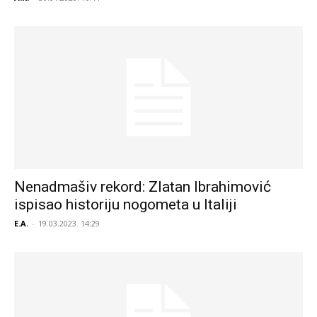
Nenadmašiv rekord: Zlatan Ibrahimović
ispisao historiju nogometa u Italiji
E.A.
-
19.03.2023. 14:29