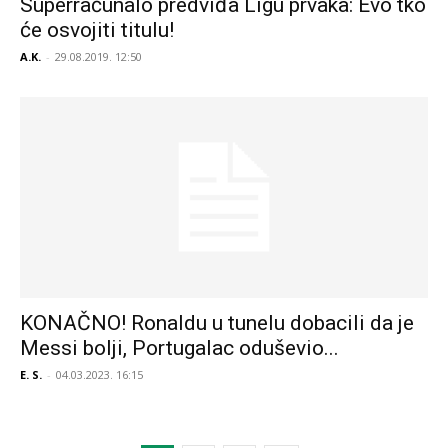
Superračunalo predviđa Ligu prvaka: Evo tko
će osvojiti titulu!
A.K.
-
29.08.2019. 12:50
KONAČNO! Ronaldu u tunelu dobacili da je
Messi bolji, Portugalac oduševio...
E. S.
-
04.03.2023. 16:15