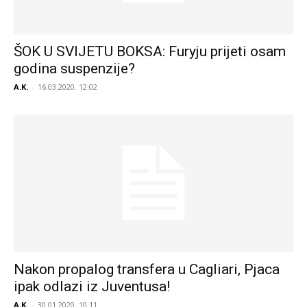
ŠOK U SVIJETU BOKSA: Furyju prijeti osam
godina suspenzije?
A.K.
-
16.03.2020. 12:02
Nakon propalog transfera u Cagliari, Pjaca
ipak odlazi iz Juventusa!
A.K.
-
30.01.2020. 10:11