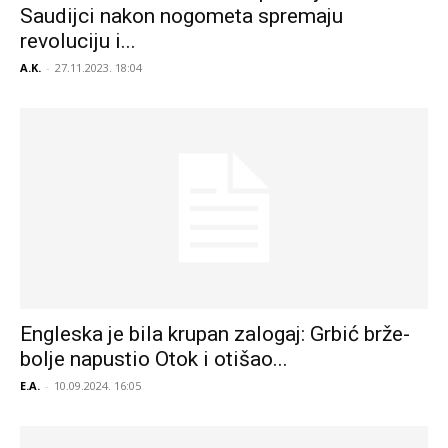
Saudijci nakon nogometa spremaju
revoluciju i...
A.K.
-
27.11.2023. 18:04
Engleska je bila krupan zalogaj: Grbić brže-
bolje napustio Otok i otišao...
E.A.
-
10.09.2024. 16:05