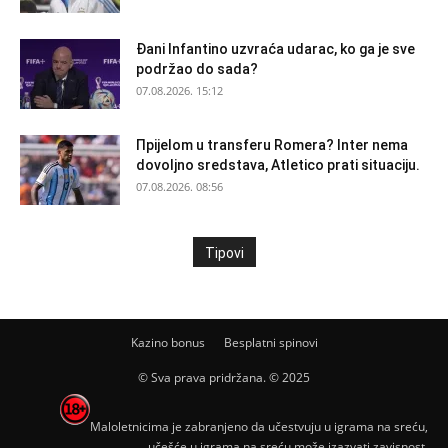
Đani Infantino uzvraća udarac, ko ga je sve
podržao do sada?
07.08.2026. 15:12
Прijelom u transferu Romera? Inter nema
dovoljno sredstava, Atletico prati situaciju.
07.08.2026. 08:56
Tipovi
Kazino bonus
Besplatni spinovi
© Sva prava pridržana. © 2025
Maloletnicima je zabranjeno da učestvuju u igrama na sreću,
učešće u igrama na sreću može izazvati zavisnost.