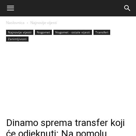
AM
Naslovnica
Najnovije vijesti
Sport
Najnovije vijesti
Nogomet
Nogomet - ostale vijesti
Transferi
Zanimljivosti
Dinamo sprema transfer koji
će odjeknuti: Na pomolu