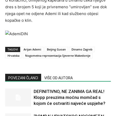
U konačnici, omiljenog kapetana u Dinamu čeka njegov
dres s brojem 5 koji je privremeno “umirovljen” sve dok
njega opet ne odjene Ademi ili kad službeno objesi
kopačke o klin.
TAGOVI
Arijan Ademi
Beijing Guoan
Dinamo Zagreb
Hrvatska
Nogometna reprezentacija Sjeverne Makedonije
POVEZANI ČLANCI
VIŠE OD AUTORA
DEFINITIVNO, NE ZANIMA GA REAL!
Klopp preuzima moćnu momčad s
kojom će ostvariti najveće uspjehe?