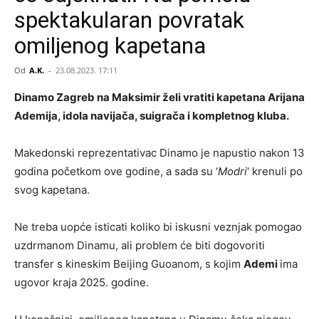
spektakularan povratak
omiljenog kapetana
Od
A.K.
-
23.08.2023. 17:11
Dinamo Zagreb na Maksimir želi vratiti kapetana Arijana
Ademija, idola navijača, suigrača i kompletnog kluba.
Makedonski reprezentativac Dinamo je napustio nakon 13
godina početkom ove godine, a sada su ‘
Modri
‘ krenuli po
svog kapetana.
Ne treba uopće isticati koliko bi iskusni veznjak pomogao
uzdrmanom Dinamu, ali problem će biti dogovoriti
transfer s kineskim Beijing Guoanom, s kojim
Ademi
ima
ugovor kraja 2025. godine.