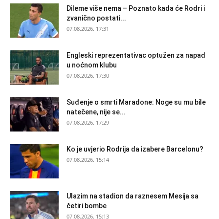
Dileme više nema – Poznato kada će Rodri i
zvanično postati...
07.08.2026. 17:31
Engleski reprezentativac optužen za napad
u noćnom klubu
07.08.2026. 17:30
Suđenje o smrti Maradone: Noge su mu bile
natečene, nije se...
07.08.2026. 17:29
Ko je uvjerio Rodrija da izabere Barcelonu?
07.08.2026. 15:14
Ulazim na stadion da raznesem Mesija sa
četiri bombe
07.08.2026. 15:13