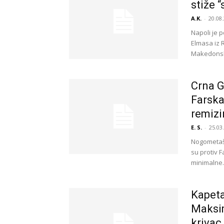
stiže 
A.K.
-
20.08.
Napoli je 
Elmasa iz R
Makedonski
Crna G
Farska
remizir
E. S.
-
25.03
Nogometaši 
su protiv 
minimalne..
Kapeta
Maksim
krivac