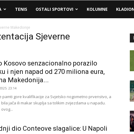
A
TENIS
OSTALI SPORTOVI
KOLUMNE
KLADIO
everne Makedonije
entacija Sjeverne
 Kosovo senzacionalno porazilo
u i njen napad od 270 miliona eura,
na Makedonija...
2025. 23:14
 pamti gore kvalifikacije za Svjetsko nogometno prvenstvo, a
 bila jača ili makar skuplja sa tolikim zvijezdama u napadu.
 ovog...
dnji dio Conteove slagalice: U Napoli