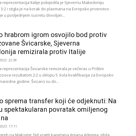
reprezentacija Italije pobijedila je Sjevernu Makedoniju
 5:2 i stigla je na korak do plasmana na Evropsko prvenstvo.
 je u posljednjem susretu dovoljan...
 hrabrom igrom osvojilo bod protiv
zovane Švicarske, Sjeverna
nija remizirala protiv Italije
2023. 22:38
reprezentacija Švicarske remizirala je večeras u Prištini
osova rezultatom 2:2 u sklopu 5. kola kvalifikacija za Evropsko
naredne godine. Švicarci su do...
 sprema transfer koji će odjeknuti: Na
 spektakularan povratak omiljenog
ana
2023. 17:11
reb na Maksimir želi vratiti kapetana Arijana Ademija, idola