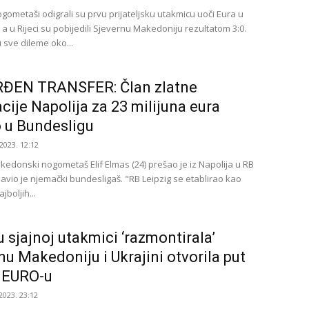
gometaši odigrali su prvu prijateljsku utakmicu uoči Eura u
a u Rijeci su pobijedili Sjevernu Makedoniju rezultatom 3:0.
u sve dileme oko...
ĐEN TRANSFER: Član zlatne
cije Napolija za 23 milijuna eura
 u Bundesligu
2023. 12:12
akedonski nogometaš Elif Elmas (24) prešao je iz Napolija u RB
javio je njemački bundesligaš. "RB Leipzig se etablirao kao
jboljih...
 u sjajnoj utakmici ‘razmontirala’
nu Makedoniju i Ukrajini otvorila put
 EURO-u
2023. 23:12