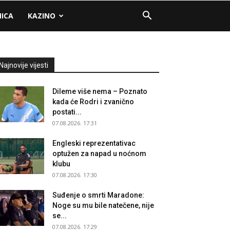
NICA
KAZINO
Najnovije vijesti
Dileme više nema – Poznato
kada će Rodri i zvanično
postati...
07.08.2026. 17:31
Engleski reprezentativac
optužen za napad u noćnom
klubu
07.08.2026. 17:30
Suđenje o smrti Maradone:
Noge su mu bile natečene, nije
se...
07.08.2026. 17:29