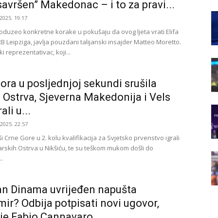
“savršen” Makedonac – i to za pravi...
2025. 19:17
poduzeo konkretne korake u pokušaju da ovog ljeta vrati Elifa
B Leipziga, javlja pouzdani talijanski insajder Matteo Moretto.
 reprezentativac, koji...
ora u posljednjoj sekundi srušila
 Ostrva, Sjeverna Makedonija i Vels
ali u...
.2025. 22:57
Crne Gore u 2. kolu kvalifikacija za Svjetsko prvenstvo igrali
Farskih Ostrva u Nikšiću, te su teškom mukom došli do
.
n Dinama uvrijeđen napušta
ir? Odbija potpisati novi ugovor,
 je Fabio Cannavaro