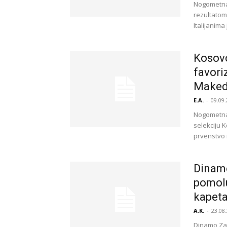
Nogometna 
rezultatom
Italijanima
Kosovo
favori
Makedo
E.A.
-
09.09.
Nogometna 
selekciju K
prvenstvo 
Dinamo
pomolu
kapet
A.K.
-
23.08.
Dinamo Zag