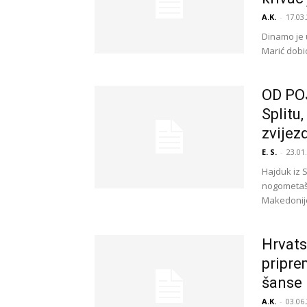
A.K.
-
17.03.
Dinamo je 
Marić dobio
OD PO
Splitu
zvijezd
E. S.
-
23.01
Hajduk iz 
nogometaši
Makedonije.
Hrvat
pripre
šanse
A.K.
-
03.06.