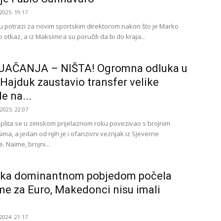
2025. 19:17
u potrazi za novim sportskim direktorom nakon što je Marko
 otkaz, a iz Maksimira su poručili da bi do kraja...
JAČANJA – NIŠTA! Ogromna odluka u
, Hajduk zaustavio transfer velike
e na...
.2025. 22:07
Splita se u zimskom prijelaznom roku povezivao s brojnim
ma, a jedan od njih je i ofanzivni veznjak iz Sjeverne
 Naime, brojni...
ska dominantnom pobjedom počela
me za Euro, Makedonci nisu imali
2024. 21:17