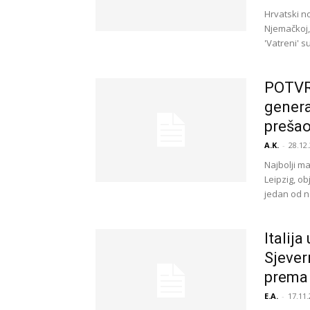
Hrvatski no
Njemačkoj, 
'Vatreni' s
POTVR
genera
prešao
A.K.
-
28.12.
Najbolji m
Leipzig, ob
jedan od na
Italija
Sjever
prema
E.A.
-
17.11.