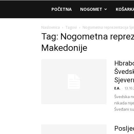
AM
POČETNA
NOGOMET
KOŠARK
Sport
Naslovnica
Tagovi
Nogometna reprezentacija Sj
Tag: Nogometna reprez
Makedonije
Hbrabo
Švedsk
Sjever
E.A.
-
13.10.
Švedska ne
nikada nije
Šveđani su
Poslje