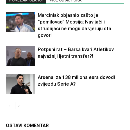
POVEZANI ČLANCI
VIŠE OD AUTORA
Marciniak objasnio zašto je
“pomilovao” Messija: Navijači i
stručnjaci ne mogu da vjeruju šta
govori
Potpuni rat – Barsa kvari Atletikov
najvažniji ljetni transfer?!
Arsenal za 138 miliona eura dovodi
zvijezdu Serie A?
OSTAVI KOMENTAR