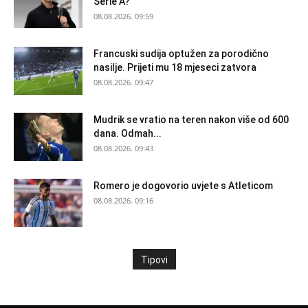
Serie A?
08.08.2026. 09:59
Francuski sudija optužen za porodično
nasilje. Prijeti mu 18 mjeseci zatvora
08.08.2026. 09:47
Mudrik se vratio na teren nakon više od 600
dana. Odmah...
08.08.2026. 09:43
Romero je dogovorio uvjete s Atleticom
08.08.2026. 09:16
Tipovi