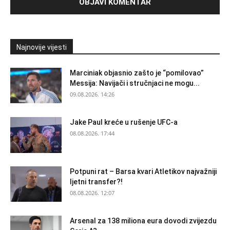
Najnovije vijesti
Marciniak objasnio zašto je “pomilovao”
Messija: Navijači i stručnjaci ne mogu...
09.08.2026. 14:26
Jake Paul kreće u rušenje UFC-a
08.08.2026. 17:44
Potpuni rat – Barsa kvari Atletikov najvažniji
ljetni transfer?!
08.08.2026. 12:07
Arsenal za 138 miliona eura dovodi zvijezdu