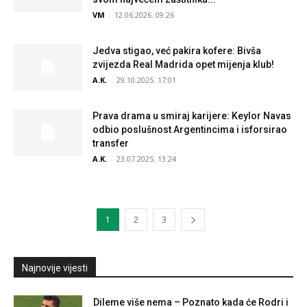
VM
-
12.06.2026. 09:26
Jedva stigao, već pakira kofere: Bivša
zvijezda Real Madrida opet mijenja klub!
A.K.
-
29.10.2025. 17:01
Prava drama u smiraj karijere: Keylor Navas
odbio poslušnost Argentincima i isforsirao
transfer
A.K.
-
23.07.2025. 13:24
1
2
3
Najnovije vijesti
Dileme više nema – Poznato kada će Rodri i