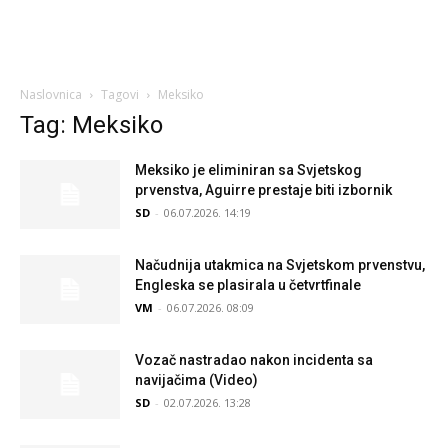
Naslovnica
Tagovi
Meksiko
Tag: Meksiko
Meksiko je eliminiran sa Svjetskog
prvenstva, Aguirre prestaje biti izbornik
SD
-
06.07.2026. 14:19
Načudnija utakmica na Svjetskom prvenstvu,
Engleska se plasirala u četvrtfinale
VM
-
06.07.2026. 08:09
Vozač nastradao nakon incidenta sa
navijačima (Video)
SD
-
02.07.2026. 13:28