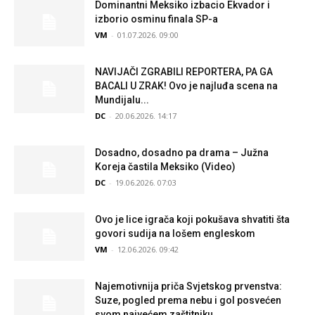
Dominantni Meksiko izbacio Ekvador i
izborio osminu finala SP-a
VM
-
01.07.2026. 09:00
NAVIJAČI ZGRABILI REPORTERA, PA GA
BACALI U ZRAK! Ovo je najluđa scena na
Mundijalu...
DC
-
20.06.2026. 14:17
Dosadno, dosadno pa drama – Južna
Koreja častila Meksiko (Video)
DC
-
19.06.2026. 07:03
Ovo je lice igrača koji pokušava shvatiti šta
govori sudija na lošem engleskom
VM
-
12.06.2026. 09:42
Najemotivnija priča Svjetskog prvenstva:
Suze, pogled prema nebu i gol posvećen
svom najvećem zaštitniku...