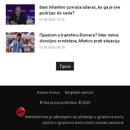
Đani Infantino uzvraća udarac, ko ga je sve
podržao do sada?
07.08.2026. 15:12
Прijelom u transferu Romera? Inter nema
dovoljno sredstava, Atletico prati situaciju.
07.08.2026. 08:56
Tipovi
Kazino bonus
Besplatni spinovi
© Sva prava pridržana. © 2025
Maloletnicima je zabranjeno da učestvuju u igrama na sreću,
učešće u igrama na sreću može izazvati zavisnost.