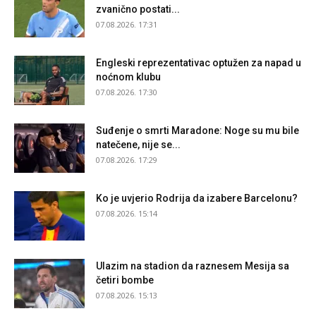
zvanično postati...
07.08.2026. 17:31
Engleski reprezentativac optužen za napad u
noćnom klubu
07.08.2026. 17:30
Suđenje o smrti Maradone: Noge su mu bile
natečene, nije se...
07.08.2026. 17:29
Ko je uvjerio Rodrija da izabere Barcelonu?
07.08.2026. 15:14
Ulazim na stadion da raznesem Mesija sa
četiri bombe
07.08.2026. 15:13