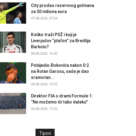
City prodao rezervnog golmana
za 50 miliona eura
07.08.2026. 07:54
Koliko traži PSŽ i koji je
Liverpulov “plafon” za Bredlija
Barkolu?
06.08.2026. 16:30
Pobijedio Đokovića nakon 0:2
na Rolan Garosu, sada je dao
sramotan...
06.08.2026. 15:32
Direktor FIA o drami Formule 1:
“Ne možemo ići tako daleko”
06.08.2026. 15:32
Tipovi