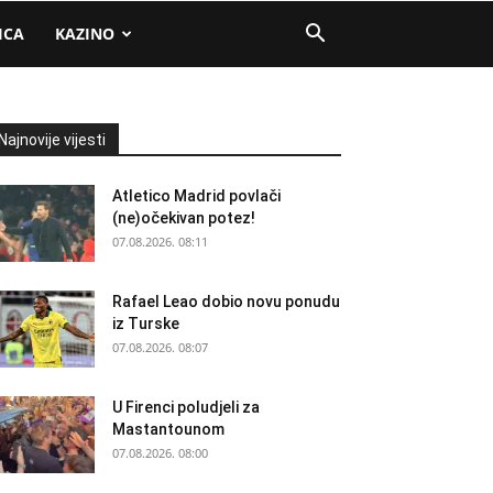
ICA
KAZINO
Najnovije vijesti
Atletico Madrid povlači
(ne)očekivan potez!
07.08.2026. 08:11
Rafael Leao dobio novu ponudu
iz Turske
07.08.2026. 08:07
U Firenci poludjeli za
Mastantounom
07.08.2026. 08:00