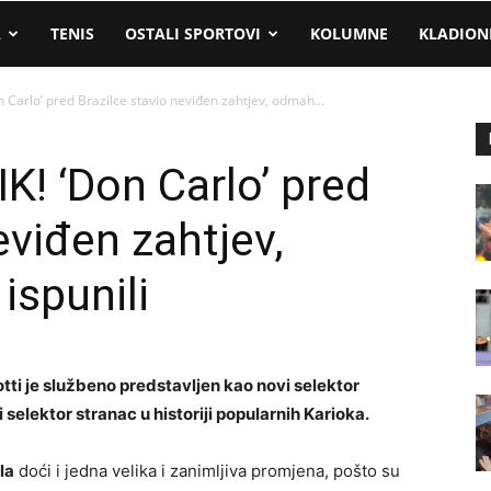
A
TENIS
OSTALI SPORTOVI
KOLUMNE
KLADION
 Carlo’ pred Brazilce stavio neviđen zahtjev, odmah...
! ‘Don Carlo’ pred
eviđen zahtjev,
ispunili
otti je službeno predstavljen kao novi selektor
 selektor stranac u historiji popularnih Karioka.
la
doći i jedna velika i zanimljiva promjena, pošto su