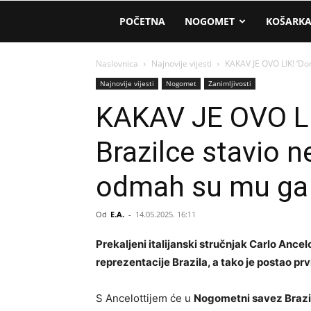
AM
POČETNA
NOGOMET
KOŠARK
Sport
Naslovnica
Najnovije vijesti
KAKAV JE OVO LIK! ‘Don
Najnovije vijesti
Nogomet
Zanimljivosti
KAKAV JE OVO LIK
Brazilce stavio n
odmah su mu ga 
Od
E.A.
-
14.05.2025. 16:11
Prekaljeni italijanski stručnjak Carlo Ancel
reprezentacije Brazila, a tako je postao prvi
S Ancelottijem će u
Nogometni savez Brazi