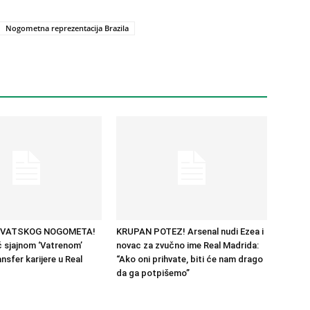
Nogometna reprezentacija Brazila
RVATSKOG NOGOMETA!
KRUPAN POTEZ! Arsenal nudi Ezea i
 sjajnom ‘Vatrenom’
novac za zvučno ime Real Madrida:
nsfer karijere u Real
“Ako oni prihvate, biti će nam drago
da ga potpišemo”