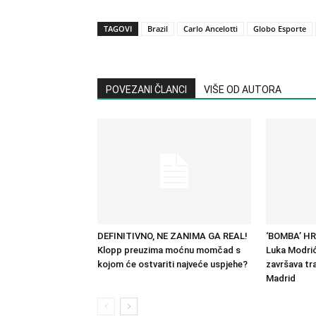
TAGOVI
Brazil
Carlo Ancelotti
Globo Esporte
POVEZANI ČLANCI
VIŠE OD AUTORA
DEFINITIVNO, NE ZANIMA GA REAL!
‘BOMBA’ H
Klopp preuzima moćnu momčad s
Luka Modrić
kojom će ostvariti najveće uspjehe?
završava tra
Madrid