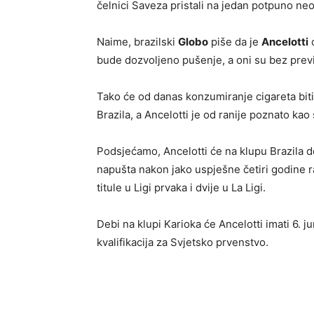
čelnici Saveza pristali na jedan potpuno neoč
Naime, brazilski
Globo
piše da je
Ancelotti
o
bude dozvoljeno pušenje, a oni su bez previše
Tako će od danas konzumiranje cigareta bi
Brazila, a Ancelotti je od ranije poznato kao
Podsjećamo, Ancelotti će na klupu Brazila d
napušta nakon jako uspješne četiri godine r
titule u Ligi prvaka i dvije u La Ligi.
Debi na klupi Karioka će Ancelotti imati 6. j
kvalifikacija za Svjetsko prvenstvo.