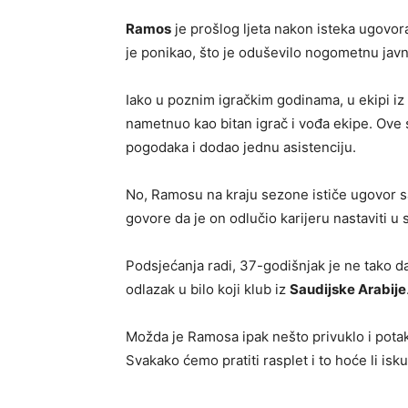
Ramos
je prošlog ljeta nakon isteka ugovor
je ponikao, što je oduševilo nogometnu javn
Iako u poznim igračkim godinama, u ekipi iz
nametnuo kao bitan igrač i vođa ekipe. Ove 
pogodaka i dodao jednu asistenciju.
No, Ramosu na kraju sezone ističe ugovor sa
govore da je on odlučio karijeru nastaviti 
Podsjećanja radi, 37-godišnjak je ne tako d
odlazak u bilo koji klub iz
Saudijske Arabije
Možda je Ramosa ipak nešto privuklo i pota
Svakako ćemo pratiti rasplet i to hoće li isku