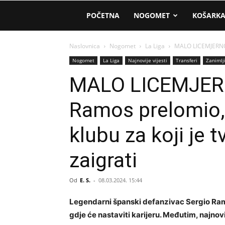
AM
POČETNA
NOGOMET
KOŠARK
Sport
Naslovnica
Nogomet
La Liga
MALO LICEMJERNO? 
Nogomet
La Liga
Najnovije vijesti
Transferi
Zanimlj
MALO LICEMJER
Ramos prelomio, 
klubu za koji je 
zaigrati
Od
E. S.
-
08.03.2024. 15:44
Legendarni španski defanzivac Sergio Ramos 
gdje će nastaviti karijeru. Međutim, najnovi