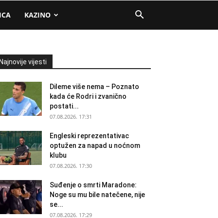
ICA
KAZINO
Najnovije vijesti
Dileme više nema – Poznato
kada će Rodri i zvanično
postati...
07.08.2026. 17:31
Engleski reprezentativac
optužen za napad u noćnom
klubu
07.08.2026. 17:30
Suđenje o smrti Maradone:
Noge su mu bile natečene, nije
se...
07.08.2026. 17:29