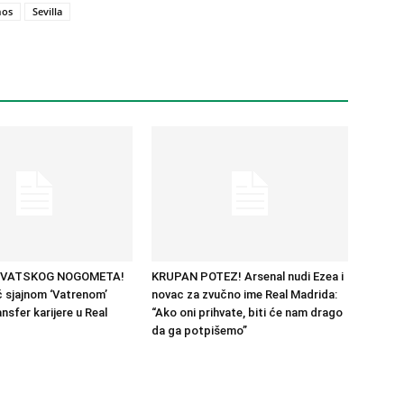
mos
Sevilla
RVATSKOG NOGOMETA!
KRUPAN POTEZ! Arsenal nudi Ezea i
 sjajnom ‘Vatrenom’
novac za zvučno ime Real Madrida:
nsfer karijere u Real
“Ako oni prihvate, biti će nam drago
da ga potpišemo”