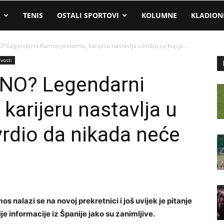
A
TENIS
OSTALI SPORTOVI
KOLUMNE
KLADION
Legendarni Ramos prelomio, karijeru nastavlja u klubu za koji je...
ivosti
NO? Legendarni
karijeru nastavlja u
tvrdio da nikada neće
nalazi se na novoj prekretnici i još uvijek je pitanje
je informacije iz Španije jako su zanimljive.