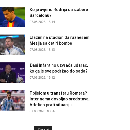
Ko je uvjerio Rodrija da izabere
Barcelonu?
07.08.2026. 15:14
Ulazim na stadion da raznesem
Mesija sa četiri bombe
07.08.2026. 15:13
Đani Infantino uzvraća udarac,
ko ga je sve podržao do sada?
07.08.2026. 15:12
Прijelom u transferu Romera?
Inter nema dovoljno sredstava,
Atletico prati situaciju.
07.08.2026. 08:56