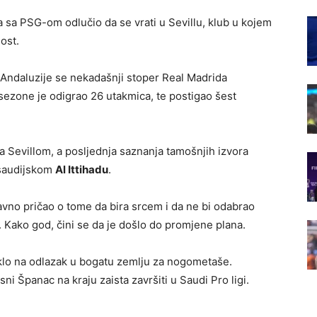
a sa PSG-om odlučio da se vrati u Sevillu, klub u kojem
ost.
 Andaluzije se nekadašnji stoper Real Madrida
sezone je odigrao 26 utakmica, te postigao šest
 Sevillom, a posljednja saznanja tamošnjih izvora
u saudijskom
Al Ittihadu
.
avno pričao o tome da bira srcem i da ne bi odabrao
. Kako god, čini se da je došlo do promjene plana.
klo na odlazak u bogatu zemlju za nogometaše.
sni Španac na kraju zaista završiti u Saudi Pro ligi.