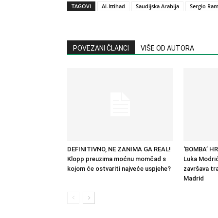
TAGOVI
Al-Ittihad
Saudijska Arabija
Sergio Ra
POVEZANI ČLANCI
VIŠE OD AUTORA
DEFINITIVNO, NE ZANIMA GA REAL!
‘BOMBA’ H
Klopp preuzima moćnu momčad s
Luka Modrić
kojom će ostvariti najveće uspjehe?
završava tra
Madrid