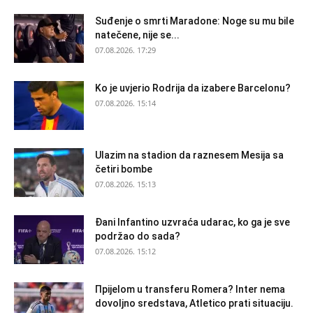
Suđenje o smrti Maradone: Noge su mu bile
natečene, nije se...
07.08.2026. 17:29
Ko je uvjerio Rodrija da izabere Barcelonu?
07.08.2026. 15:14
Ulazim na stadion da raznesem Mesija sa
četiri bombe
07.08.2026. 15:13
Đani Infantino uzvraća udarac, ko ga je sve
podržao do sada?
07.08.2026. 15:12
Прijelom u transferu Romera? Inter nema
dovoljno sredstava, Atletico prati situaciju.