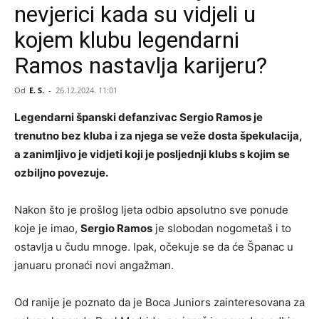
nevjerici kada su vidjeli u
kojem klubu legendarni
Ramos nastavlja karijeru?
Od
E. S.
-
26.12.2024. 11:01
Legendarni španski defanzivac Sergio Ramos je
trenutno bez kluba i za njega se veže dosta špekulacija,
a zanimljivo je vidjeti koji je posljednji klubs s kojim se
ozbiljno povezuje.
Nakon što je prošlog ljeta odbio apsolutno sve ponude
koje je imao,
Sergio Ramos
je slobodan nogometaš i to
ostavlja u čudu mnoge. Ipak, očekuje se da će Španac u
januaru pronaći novi angažman.
Od ranije je poznato da je Boca Juniors zainteresovana za