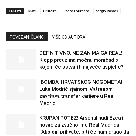
TAGOVI
Brazil
Cruzeiro
Pedro Lourenco
Sergio Ramos
POVEZANI ČLANCI
VIŠE OD AUTORA
DEFINITIVNO, NE ZANIMA GA REAL!
Klopp preuzima moćnu momčad s
kojom će ostvariti najveće uspjehe?
‘BOMBA’ HRVATSKOG NOGOMETA!
Luka Modrić sjajnom ‘Vatrenom’
završava transfer karijere u Real
Madrid
KRUPAN POTEZ! Arsenal nudi Ezea i
novac za zvučno ime Real Madrida:
“Ako oni prihvate, biti će nam drago da