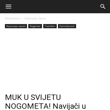
AM
Naslovnica
Najnovije vijesti
Sport
Najnovije vijesti
Nogomet
Transferi
Zanimljivosti
MUK U SVIJETU
NOGOMETA! Navijači u