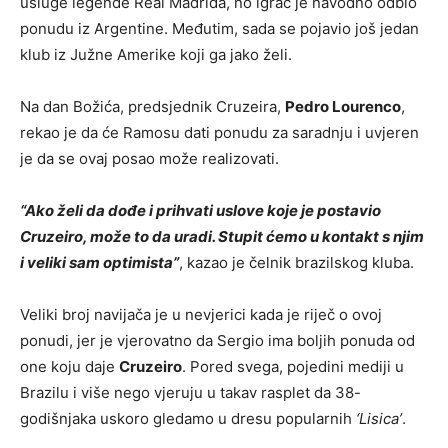
usluge legende Real Madrida, no igrač je navodno odbio
ponudu iz Argentine. Međutim, sada se pojavio još jedan
klub iz Južne Amerike koji ga jako želi.
Na dan Božića, predsjednik Cruzeira,
Pedro Lourenco
,
rekao je da će Ramosu dati ponudu za saradnju i uvjeren
je da se ovaj posao može realizovati.
“Ako želi da dođe i prihvati uslove koje je postavio
Cruzeiro, može to da uradi. Stupit ćemo u kontakt s njim
i veliki sam optimista”
, kazao je čelnik brazilskog kluba.
Veliki broj navijača je u nevjerici kada je riječ o ovoj
ponudi, jer je vjerovatno da Sergio ima boljih ponuda od
one koju daje
Cruzeiro
. Pored svega, pojedini mediji u
Brazilu i više nego vjeruju u takav rasplet da 38-
godišnjaka uskoro gledamo u dresu popularnih
‘Lisica’
.