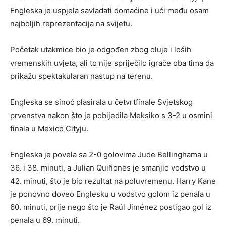
Engleska je uspjela savladati domaćine i ući među osam
najboljih reprezentacija na svijetu.
Početak utakmice bio je odgođen zbog oluje i loših
vremenskih uvjeta, ali to nije spriječilo igrače oba tima da
prikažu spektakularan nastup na terenu.
Engleska se sinoć plasirala u četvrtfinale Svjetskog
prvenstva nakon što je pobijedila Meksiko s 3-2 u osmini
finala u Mexico Cityju.
Engleska je povela sa 2-0 golovima Jude Bellinghama u
36. i 38. minuti, a Julian Quiñones je smanjio vodstvo u
42. minuti, što je bio rezultat na poluvremenu. Harry Kane
je ponovno doveo Englesku u vodstvo golom iz penala u
60. minuti, prije nego što je Raúl Jiménez postigao gol iz
penala u 69. minuti.