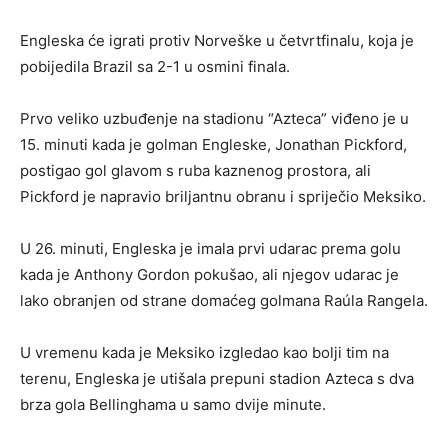
Engleska će igrati protiv Norveške u četvrtfinalu, koja je
pobijedila Brazil sa 2-1 u osmini finala.
Prvo veliko uzbuđenje na stadionu “Azteca” viđeno je u
15. minuti kada je golman Engleske, Jonathan Pickford,
postigao gol glavom s ruba kaznenog prostora, ali
Pickford je napravio briljantnu obranu i spriječio Meksiko.
U 26. minuti, Engleska je imala prvi udarac prema golu
kada je Anthony Gordon pokušao, ali njegov udarac je
lako obranjen od strane domaćeg golmana Raúla Rangela.
U vremenu kada je Meksiko izgledao kao bolji tim na
terenu, Engleska je utišala prepuni stadion Azteca s dva
brza gola Bellinghama u samo dvije minute.