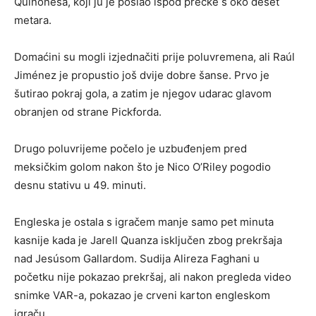
Quiñonesa, koji ju je poslao ispod prečke s oko deset
metara.
Domaćini su mogli izjednačiti prije poluvremena, ali Raúl
Jiménez je propustio još dvije dobre šanse. Prvo je
šutirao pokraj gola, a zatim je njegov udarac glavom
obranjen od strane Pickforda.
Drugo poluvrijeme počelo je uzbuđenjem pred
meksičkim golom nakon što je Nico O’Riley pogodio
desnu stativu u 49. minuti.
Engleska je ostala s igračem manje samo pet minuta
kasnije kada je Jarell Quanza isključen zbog prekršaja
nad Jesúsom Gallardom. Sudija Alireza Faghani u
početku nije pokazao prekršaj, ali nakon pregleda video
snimke VAR-a, pokazao je crveni karton engleskom
igraču.