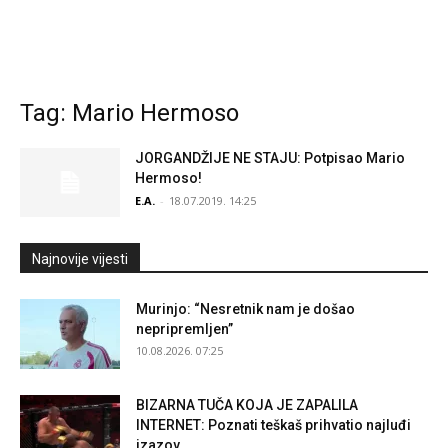
Tag: Mario Hermoso
JORGANDŽIJE NE STAJU: Potpisao Mario
Hermoso!
E.A.
-
18.07.2019. 14:25
Najnovije vijesti
Murinjo: “Nesretnik nam je došao
nepripremljen”
10.08.2026. 07:25
BIZARNA TUČA KOJA JE ZAPALILA
INTERNET: Poznati teškaš prihvatio najluđi
izazov...