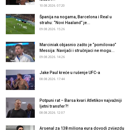
10.08.2026. 07:20
Španija na nogama, Barcelona i Real u
strahu: “Novi Haaland” je...
09.08.2026. 15:26
Marciniak objasnio zašto je “pomilovao”
Messija: Navijači i stručnjaci ne mogu...
09.08.2026. 14:26
Jake Paul kreće u rušenje UFC-a
08.08.2026. 17:44
Potpuni rat – Barsa kvari Atletikov najvažniji
ljetni transfer?!
08.08.2026. 12:07
Arsenal za 138 miliona eura dovodi zvijezdu