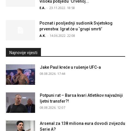
visoku pobjedu ‘Crvenoj...
E.A.
-
23.11.2022. 18:58
Poznat i posljednji sudionik Svjetskog
prvenstva: Igrat će u ‘grupi smrti’
A.K.
-
14.06.2022. 22:08
Najnovije vijesti
Jake Paul kreće u rušenje UFC-a
08.08.2026. 17:44
Potpuni rat – Barsa kvari Atletikov najvažniji
ljetni transfer?!
08.08.2026. 12:07
Arsenal za 138 miliona eura dovodi zvijezdu
Serie A?