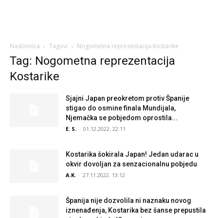
Naslovnica
Tagovi
Nogometna reprezentacija Kostarike
Tag: Nogometna reprezentacija
Kostarike
Sjajni Japan preokretom protiv Španije
stigao do osmine finala Mundijala,
Njemačka se pobjedom oprostila...
E. S.
-
01.12.2022. 22:11
Kostarika šokirala Japan! Jedan udarac u
okvir dovoljan za senzacionalnu pobjedu
A.K.
-
27.11.2022. 13:12
Španija nije dozvolila ni naznaku novog
iznenađenja, Kostarika bez šanse prepustila