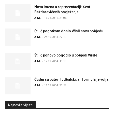
Nova imena u reprezentaciji: Šest
Baždarevićevih osvježenja
A.M.
-
16.03.2015. 21:06
Štilić pogotkom donio Wisli novu pobjedu
A.M.
-
24.10.2014. 22:19
Štilić ponovo pogodio u pobjedi Wisle
A.M.
-
12.09.2014. 19:18
Čudni su putevi fudbalski, ali formula je volja
A.M.
-
11.09.2014. 20:58
Najnovije vijesti