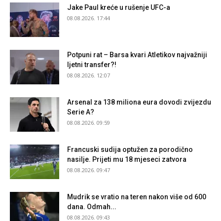
Jake Paul kreće u rušenje UFC-a
08.08.2026. 17:44
Potpuni rat – Barsa kvari Atletikov najvažniji
ljetni transfer?!
08.08.2026. 12:07
Arsenal za 138 miliona eura dovodi zvijezdu
Serie A?
08.08.2026. 09:59
Francuski sudija optužen za porodično
nasilje. Prijeti mu 18 mjeseci zatvora
08.08.2026. 09:47
Mudrik se vratio na teren nakon više od 600
dana. Odmah...
08.08.2026. 09:43