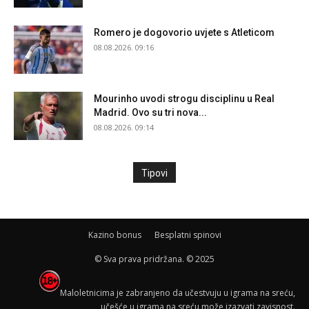
Romero je dogovorio uvjete s Atleticom
08.08.2026. 09:16
Mourinho uvodi strogu disciplinu u Real
Madrid. Ovo su tri nova...
08.08.2026. 09:14
Tipovi
Kazino bonus
Besplatni spinovi
© Sva prava pridržana. © 2025
Maloletnicima je zabranjeno da učestvuju u igrama na sreću,
učešće u igrama na sreću može izazvati zavisnost.