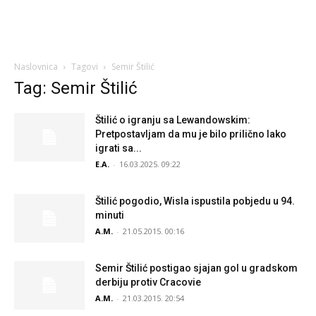
Naslovnica
Tagovi
Semir Štilić
Tag: Semir Štilić
Štilić o igranju sa Lewandowskim:
Pretpostavljam da mu je bilo prilično lako
igrati sa...
E.A.
-
16.03.2025. 09:22
Štilić pogodio, Wisla ispustila pobjedu u 94.
minuti
A.M.
-
21.05.2015. 00:16
Semir Štilić postigao sjajan gol u gradskom
derbiju protiv Cracovie
A.M.
-
21.03.2015. 20:54