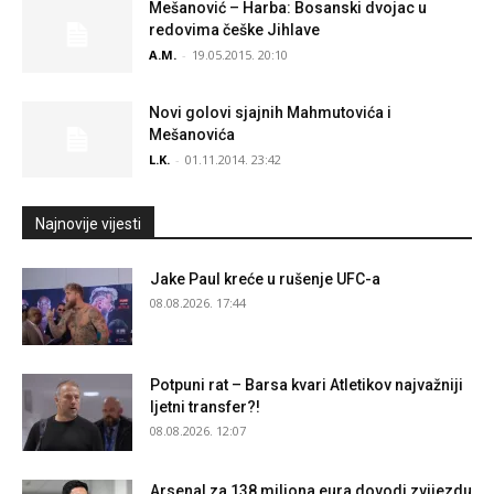
Mešanović – Harba: Bosanski dvojac u
redovima češke Jihlave
A.M.
-
19.05.2015. 20:10
Novi golovi sjajnih Mahmutovića i
Mešanovića
L.K.
-
01.11.2014. 23:42
Najnovije vijesti
Jake Paul kreće u rušenje UFC-a
08.08.2026. 17:44
Potpuni rat – Barsa kvari Atletikov najvažniji
ljetni transfer?!
08.08.2026. 12:07
Arsenal za 138 miliona eura dovodi zvijezdu