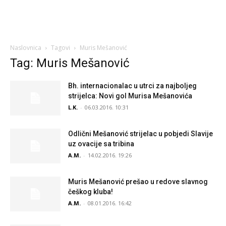
Naslovnica
Tagovi
Muris Mešanović
Tag: Muris Mešanović
Bh. internacionalac u utrci za najboljeg
strijelca: Novi gol Murisa Mešanovića
L.K.
-
06.03.2016. 10:31
Odlični Mešanović strijelac u pobjedi Slavije
uz ovacije sa tribina
A.M.
-
14.02.2016. 19:26
Muris Mešanović prešao u redove slavnog
češkog kluba!
A.M.
-
08.01.2016. 16:42