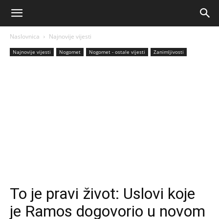
AM
Naslovnica
Najnovije vijesti
Sport
Najnovije vijesti
Nogomet
Nogomet - ostale vijesti
Zanimljivosti
To je pravi život: Uslovi koje
je Ramos dogovorio u novom