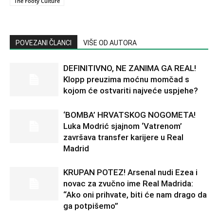
The Footy Culture
POVEZANI ČLANCI
VIŠE OD AUTORA
DEFINITIVNO, NE ZANIMA GA REAL!
Klopp preuzima moćnu momčad s
kojom će ostvariti najveće uspjehe?
‘BOMBA’ HRVATSKOG NOGOMETA!
Luka Modrić sjajnom ‘Vatrenom’
završava transfer karijere u Real
Madrid
KRUPAN POTEZ! Arsenal nudi Ezea i
novac za zvučno ime Real Madrida:
“Ako oni prihvate, biti će nam drago da
ga potpišemo”