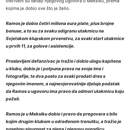
otkriveni su detalji njegovog ugovora u Meksiku, prema
kojima je dobio sve što je želio.
Ramos je dobio četiri miliona eura plate, plus brojne
bonuse, a to su za svaku odigranu utakmicu na
Svjetskom klupskom prvenstvu, za svaki start utakmice
u prvih 11, za golove i asistencije.
Proslavljeni defanzivac je tražio i dobio ulogu kapitena
u klubu, dobio je i potpuna prava na svoje ime i
fotografije, te dva posto za svaki prodati dres s
njegovim imenom, a najnevjerovatnije djeluje podatak
da Ramos u ugovoru ima pravo da odmori utakmicu koju
poželi.
Ramos je u Meksiku dobio i pravo da pregovara s bilo
kojim drugim klubom u određenom trenutku, a tražio je
posebnu sigurnost za njega i njegovu porodicu.