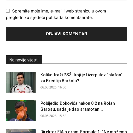
Spremite moje ime, e-mail i web stranicu u ovom
pregledniku sljedeći put kada komentarirate.
Najnovije vijesti
Koliko traži PSŽ i koji je Liverpulov “plafon”
za Bredlija Barkolu?
06.08.2026. 16:30
Pobijedio Đokovića nakon 0:2 na Rolan
Garosu, sada je dao sramotan...
06.08.2026. 15:32
Direktor FIA o drami Formule 1: “Ne možemo