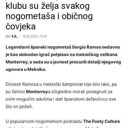
klubu su želja svakog
nogometaša i običnog
čovjeka
Od
E.A.
-
18.02.2025. 15:42
Legendarni španski nogometaš Sergio Ramos nedavno
je kao slobodan igrač potpisao za meksičkog velikana
Monterrey, a sada su u javnost procurili detalji njegovog
ugovora u Meksiku.
Dovesti Ramosa u meksički šampionat nije bilo lako, pa
su čelnici
Monterrey
a očigledno morali posegnuti za
svim mogućim adutima i dati španskom defanzivcu sve
što on poželi.
U popularnom nogometnom podcastu
The Footy Culture