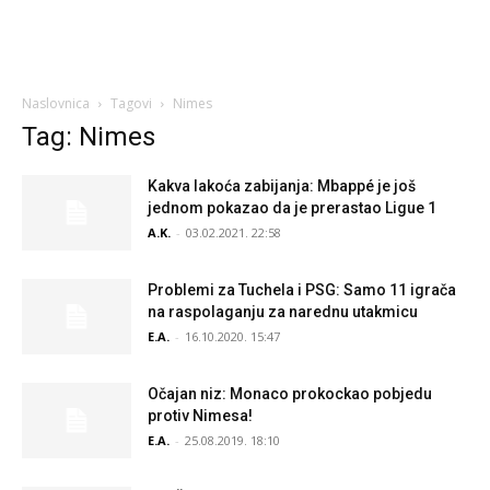
Naslovnica
Tagovi
Nimes
Tag: Nimes
Kakva lakoća zabijanja: Mbappé je još
jednom pokazao da je prerastao Ligue 1
A.K.
-
03.02.2021. 22:58
Problemi za Tuchela i PSG: Samo 11 igrača
na raspolaganju za narednu utakmicu
E.A.
-
16.10.2020. 15:47
Očajan niz: Monaco prokockao pobjedu
protiv Nimesa!
E.A.
-
25.08.2019. 18:10