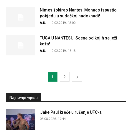
Nimes šokirao Nantes, Monaco ispustio
pobjedu u sudačkoj nadoknadi!
A.K.
-
10.02.2019. 18:00
TUGA U NANTESU: Scene od kojih se ježi
koža!
A.K.
-
10.02.2019. 15:18
1
2
Najnovije vijesti
Jake Paul kreće u rušenje UFC-a
08.08.2026. 17:44