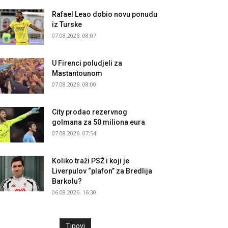
Rafael Leao dobio novu ponudu
iz Turske
07.08.2026. 08:07
U Firenci poludjeli za
Mastantounom
07.08.2026. 08:00
City prodao rezervnog
golmana za 50 miliona eura
07.08.2026. 07:54
Koliko traži PSŽ i koji je
Liverpulov “plafon” za Bredlija
Barkolu?
06.08.2026. 16:30
Tipovi