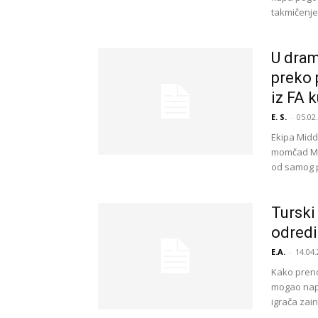
takmičenje
U dram
preko 
iz FA 
E. S.
-
05.02
Ekipa Midd
momčad Man
od samog po
Turski
odredi
E.A.
-
14.04.
Kako preno
mogao napu
igrača zain