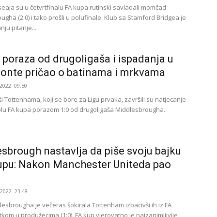
lseaja su u četvrtfinalu FA kupa rutinski savladali momčad
gha (2:0) i tako prošli u polufinale. Klub sa Stamford Bridgea je
ju pitanje...
poraza od drugoligaša i ispadanja u
onte pričao o batinama i mrkvama
2022. 09:50
 Tottenhama, koji se bore za Ligu prvaka, završili su natjecanje
lu FA kupa porazom 1:0 od drugoligaša Middlesbrougha.
sbrough nastavlja da piše svoju bajku
upu: Nakon Manchester Uniteda pao
.2022. 23:48
lesbrougha je večeras šokirala Tottenham izbacivši ih iz FA
kom u produžecima (1:0). FA kup vjerovatno je najzanimljivije