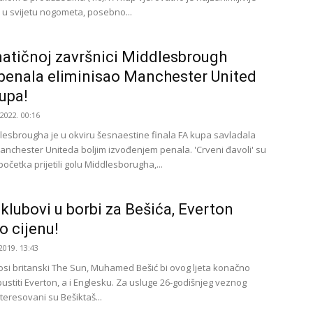
 u svijetu nogometa, posebno...
atičnoj završnici Middlesbrough
penala eliminisao Manchester United
kupa!
.2022. 00:16
lesbrougha je u okviru šesnaestine finala FA kupa savladala
chester Uniteda boljim izvođenjem penala. 'Crveni đavoli' su
četka prijetili golu Middlesborugha,...
 klubovi u borbi za Bešića, Everton
o cijenu!
2019. 13:43
si britanski The Sun, Muhamed Bešić bi ovog ljeta konačno
stiti Everton, a i Englesku. Za usluge 26-godišnjeg veznog
teresovani su Bešiktaš...