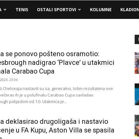
A
TENIS
OSTALI SPORTOVI
KOLUMNE
KLADIO
a se ponovo pošteno osramotio:
sbrough nadigrao ‘Plavce’ u utakmici
nala Carabao Cupa
.2024. 23:06
 Chelseaja nastavili su sa, generalno, lošim rezultatima ove
večeras ih je u polufinalu Carabao Cupa savladao
ugh pobjedom od 1:0. Utakmica je...
a deklasirao drugoligaša i nastavio
enje u FA Kupu, Aston Villa se spasila
...