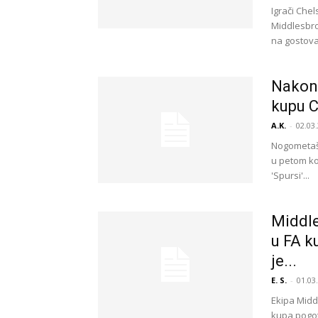
Igrači Che
Middlesbrou
na gostovan
Nakon 
kupu C
A.K.
-
02.03.
Nogometaši
u petom ko
'Spursi'...
Middle
u FA k
je...
E. S.
-
01.03
Ekipa Midd
kupa pogot