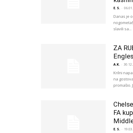
E. S.
-
06.01
Danas je o
nogometaši
slavili sa...
ZA RUB
Englesk
A.K.
-
30.12.
Krilni nap
na gostova
promašio. J
Chelse
FA kup
Middl
E. S.
-
19.03