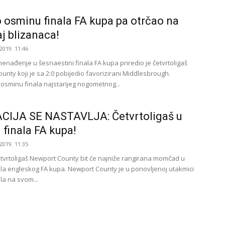
o osminu finala FA kupa pa otrčao na
j blizanaca!
2019. 11:46
nenađenje u šesnaestini finala FA kupa priredio je četvrtoligaš
unty koji je sa 2:0 pobijedio favorizirani Middlesbrough.
osminu finala najstarijeg nogometnog...
CIJA SE NASTAVLJA: Četvrtoligaš u
 finala FA kupa!
2019. 11:35
etvrtoligaš Newport County bit će najniže rangirana momčad u
ala engleskog FA kupa. Newport County je u ponovljenoj utakmici
la na svom...