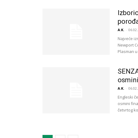
Izbori
porođa
A.K.
-
06.02.
Najveće iz
Newport Co
Plasman u 
SENZA
osmini
A.K.
-
06.02.
Engleski č
osmini fin
četvrtog ko