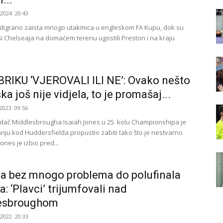
.2024. 20:43
digrano zaista mnogo utakmica u engleskom FA Kupu, dok su
 Chelseaja na domaćem terenu ugostili Preston i na kraju
RIKU ‘VJEROVALI ILI NE’: Ovako nešto
a još nije vidjela, to je promašaj...
2023. 09:56
adač Middlesbrougha Isaiah Jones u 25. kolu Championshipa je
nju kod Huddersfielda propustio zabiti tako što je nestvarno
ones je izbio pred...
a bez mnogo problema do polufinala
a: ‘Plavci’ trijumfovali nad
esbroughom
.2022. 20:33