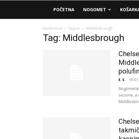
AM
POČETNA
NOGOMET
KOŠARK
Sport
Naslovnica
Tagovi
Middlesbrough
Tag: Middlesbrough
Chelse
Middle
polufi
E. S.
-
09.01
Nogometaši
sezone, a 
Middlesbro
Chelse
takmič
kasnim