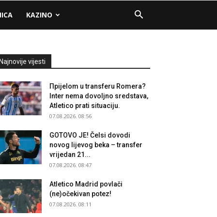
NICA
KAZINO
Najnovije vijesti
Прijelom u transferu Romera?
Inter nema dovoljno sredstava,
Atletico prati situaciju.
07.08.2026. 08:56
GOTOVO JE! Čelsi dovodi
novog lijevog beka – transfer
vrijedan 21...
07.08.2026. 08:47
Atletico Madrid povlači
(ne)očekivan potez!
07.08.2026. 08:11