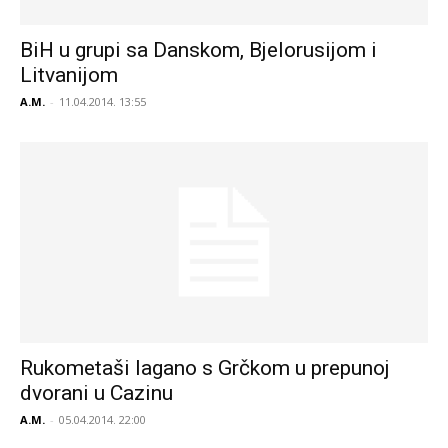
BiH u grupi sa Danskom, Bjelorusijom i
Litvanijom
A.M.
-
11.04.2014. 13:55
Rukometaši lagano s Grčkom u prepunoj
dvorani u Cazinu
A.M.
-
05.04.2014. 22:00