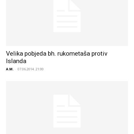
Velika pobjeda bh. rukometaša protiv
Islanda
A.M.
-
07.06.2014. 21:00