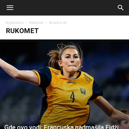
AM
Naslovnica
Rukomet
Stranica 43
Sport
RUKOMET
Gde ovo vodi: Francuska nadmašila Fidži