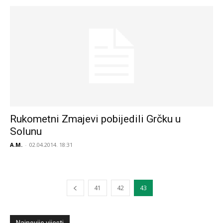
Rukometni Zmajevi pobijedili Grčku u
Solunu
A.M.
-
02.04.2014. 18:31
41
42
43
Najnovije vijesti