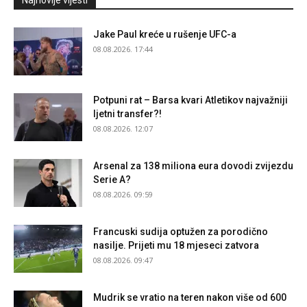
Jake Paul kreće u rušenje UFC-a
08.08.2026. 17:44
Potpuni rat – Barsa kvari Atletikov najvažniji
ljetni transfer?!
08.08.2026. 12:07
Arsenal za 138 miliona eura dovodi zvijezdu
Serie A?
08.08.2026. 09:59
Francuski sudija optužen za porodično
nasilje. Prijeti mu 18 mjeseci zatvora
08.08.2026. 09:47
Mudrik se vratio na teren nakon više od 600