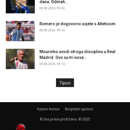
dana. Odmah...
08.08.2026. 09:43
Romero je dogovorio uvjete s Atleticom
08.08.2026. 09:16
Mourinho uvodi strogu disciplinu u Real
Madrid. Ovo su tri nova...
08.08.2026. 09:14
Tipovi
Kazino bonus
Besplatni spinovi
© Sva prava pridržana. © 2025